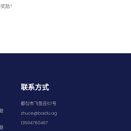
的奖励！
联系方式
都匀市飞签庄67号
登
zhuce@baidu.ag
13594780467
登