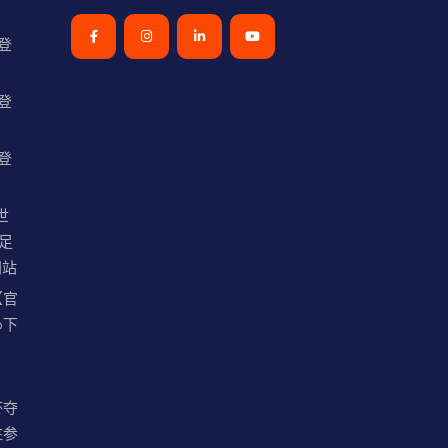
登
登
登
世
足
网站
【官
p下
杯夺
注参