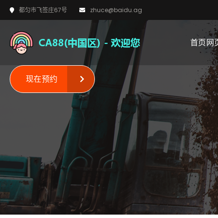
都匀市飞签庄67号
zhuce@baidu.ag
首页网
现在预约