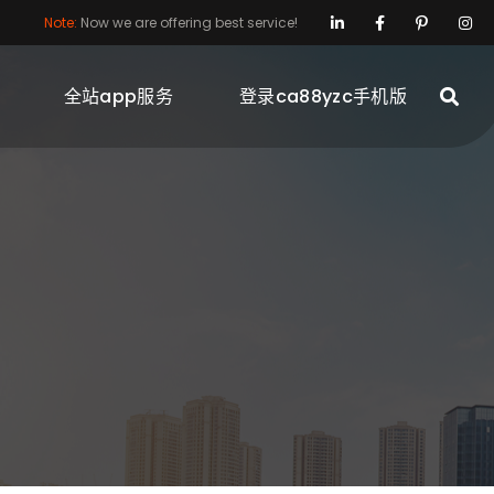
Note:
Now we are offering best service!
全站app服务
登录ca88yzc手机版